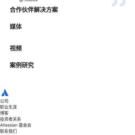
合作伙伴解决方案
媒体
利用 Jira 服务管理实现
使用自定义 Forge 开发进
自动化入职流程 - 从第一
Rovo 的 AI 价值证明
ITSM 平台现代化
行云迁移
视频
天起就助力成功
(POV)
我们的产品组合与您的转
提升开发者效率
Modus Create——兼具
型需求相契合。
案例研究
精品店的精致感和企业级
Modus Create——您在
商业合作伙伴关系意味着
的规模
Modus Create 的高管峰
IT服务管理领域的合作伙
我们拥有在整个软件开发
Modus Create 拥有 500
会：掌握开发者生产力
伴
生命周期中领先技术的认
多名专业人员，为美洲、
Modus Create 和 Zelis
Roblox 通过迁移到
证专家。
欧洲和亚太地区的 50 多
如何利用 Atlassian 革新
Roblox——促进协作并节
Atlassian 云平台，每年节
个国家/地区的创新提供支
公司
人力资源入职流程
Dropbox——借助
省15万美元
省超过 15 万美元，同时
持。
职业生涯
Zelis——革新了人力资源
Confluence 跳出思维定
提升了协作效率。
博客
入职流程，节省了15万美
式
投资者关系
元。
Atlassian 基金会
联系我们