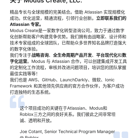
关于
Modus Create, LLC.
精品专长与全球规模的完美结合。借助 Atlassian 实现规模化
成功。优化运营，精通流程，引领行业创新。
立即联系我们的
Atlassian 专家。
Modus Create是一家数字化转型咨询公司，致力于通过数字
化创新帮助客户构建竞争优势。我们拥有由战略家、设计师和
技术专家组成的全球团队，已帮助众多世界知名品牌打造强大
的数字化体验。
我们专注于
战略咨询
、
全生命周期产品开发
、
平台现代化
和
数
字化运营
。Modus 与 Atlassian 合作，可以创建集成开发工具
的定制化工作流程，审核并改进问题项目，培训您的团队掌握
最佳实践等等！
我们也是 AWS、GitHub、LaunchDarkly、微软、Ionic
Framework 和其他领先供应商的官方合作伙伴，为客户成功
打造独特的生态系统。
这个项目成功的关键在于Atlassian、Modus和
Roblox三方之间的良好关系。我们彼此之间非常坦
诚、透明和开放。
Joe Cotant, Senior Technical Program Manager
@ Roblox