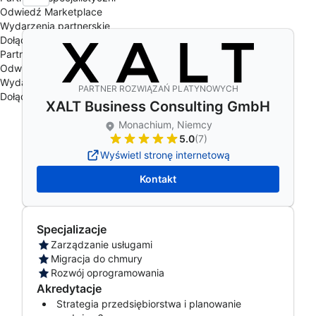
Odwiedź Marketplace
Wydarzenia partnerskie
Dołącz do programu
Partnerzy specjalistyczni
Odwiedź Marketplace
Wydarzenia partnerskie
PARTNER ROZWIĄZAŃ PLATYNOWYCH
Dołącz do programu
XALT Business Consulting GmbH
Monachium, Niemcy
5.0
(7)
Wyświetl stronę internetową
Kontakt
Specjalizacje
Zarządzanie usługami
Migracja do chmury
Rozwój oprogramowania
Akredytacje
Strategia przedsiębiorstwa i planowanie