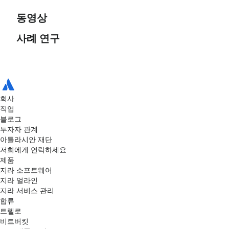
동영상
성장을 가속화하고 복잡
사례 연구
Atlassian Center of
성을 줄이는 기술 서비스.
저희가 든든하게 지원해
Rocketeers와 함께 24시
아틀라시안과 서비스로
Excellence 구축을 위한
드릴게요!
간 연중무휴 고객 지원을
켓: 20년 이상 이어진 파
전문가 지원을 받으세요.
Atlassian은 공동 판매 우
ServiceRocket: 기술 서
따라가세요
트너십
수성 부문에서 2024-
콴타스가 서비스로켓을
비스
2025년 올해의 파트너 상
아틀라시안 전문 파트너
항공사, 아틀라시안 포지
회사
JSM을 활용한 금융 회사
을 수상했습니다.
로 선택한 이유
Udemy, Atlassian과 협력
를 활용해 비용 절감
직업
의 서비스 개선
하여 연간 2,400시간 절
블로그
약
투자자 관계
아틀라시안 재단
저희에게 연락하세요
제품
지라 소프트웨어
지라 얼라인
지라 서비스 관리
합류
트렐로
비트버킷