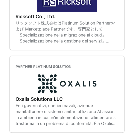
Specializzazione cloud per la specializzazione cloud
adottare l'IA con uno scopo preciso, concentrandoci
e partner Atlassian dell'anno 번이나 수상한 파트너로,
su risultati concreti, non sull'hype. Strategia e
차별화된 전문성과 우수성을 인정받고 있습니다.
pianificazione aziendale, inclusi allineamento di
Ricksoft Co., Ltd.
Flessibile Studio, Atlassian Marketplace, Atlassian
portfolio, programmi e team a risultati misurabili. Ti
リックソフト株式会社はPlatinum Solution Partnerお
Marketplace, Atlassian Cloud, Atlassian Cloud, 경험
aiuteremo a dare priorità agli obiettivi, allineare i
よび Marketplace Partnerです。専門家として
을 극대화하고 효율성을 향상시킵니다. 현재까지 18개
team ed eseguire la tua strategia in modo efficace,
「Specializzazione nella migrazione al cloud」
국 300개 이상의 글로벌 고객사가 App flessibili를 통해
favorendo una crescita misurabile. Servizi di
「Specializzazione nella gestione dei servizi」
더 빠르고, 스마트하고, 전략적으로 협업하고 있습니다.
supporto Atlassian, inclusi amministrazione,
「Sviluppo software Specializzazione」にも認定され
Il primo partner Atlassian in Corea a ottenere la
miglioramenti, affidabilità, consulenza AI e
ています. 2009年からAtlassian製品の導入・運用に携
specializzazione cloud e l'unico a vincere il premio
miglioramento continuo. Riceverai una guida
わっており、日本では最も多くの資格者が在籍してい
Partner dell'anno! Open Source Consulting (OSCi) è
strategica e un supporto pratico per assicurarti di
るパートナーとして多くの案件に対応しています。 ま
un partner fidato di Atlassian Platinum Solution che
PARTNER PLATINUM SOLUTION
ottenere il massimo dal tuo investimento Atlassian.
た、当社のお客様の半分以上が従業員数1000名以上の
fornisce servizi di consulenza esperti in migrazione
Licenze e approvvigionamento, inclusi co-termining
大企業であり、多くの実績と大企業のビジネスに関す
cloud, ITSM e DevOps. • Competenza tecnica: il più
e gestione proattiva. Ti faremo risparmiare tempo e
る知見を持ち合わせています。 保有しているノウハ
grande team coreano di ingegneri Atlassian
manterremo le tue licenze aggiornate, così non
ウ、経験と実績を活用し、お客様のニーズに合わせた
certificati offre supporto pratico basato su una
dovrai preoccuparti della continuità aziendale.
様々な製品・サービスを提供しています。 • 製品の導
vasta esperienza di progetto. • Scelta da clienti
Ambienti federali, incluse soluzioni sicure e pratiche
Oxalis Solutions LLC
入支援 • DC版からCloud版への移行支援 • 直接お客様
leader - Aziende leader, tra cui Samsung
di erogazione. Il nostro team di esperti altamente
Enti governativi, cantieri navali, aziende
のお困りごとを解決するヘルプデスク • オリジナルの
Electronics, Samsung Card, LG Electronics, Kakao,
specializzati vanta anni di esperienza nel settore
manifatturiere e sistemi sanitari utilizzano Atlassian
入門研修、管理者研修• 研修の内容をいつでもどこで
Coupang e Toss, hanno scelto OSCi come partner
pubblico, durante i quali ha aiutato gli enti
in ambienti in cui un'implementazione fallimentare si
も学べるe-ラーニング • 製品の機能をアップするアプ
per promuovere il successo della collaborazione. •
governativi a modernizzarsi, mantenendo al
trasforma in un problema di conformità. È a Oxalis
リ開発及び提供 • Customer Successこれらの製品・
Consulenza su misura - Progettiamo e
contempo la propria operatività e la conformità alle
che si rivolgono. Oxalis è un Platinum Solution
サービスは、大企業をはじめ多くのお客様の導入、運
implementiamo sistemi di collaborazione ottimizzati