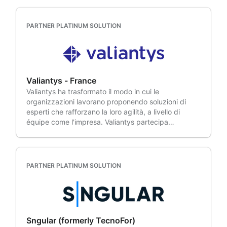
normative.
Partner specializzato in Service Management,
用、活用を支援しています。特に近年では、大規模な
in base alle esigenze specifiche di ogni cliente, dalla
Cloud, Strategia e Pianificazione Aziendale e
クラウド移行にも対応しており、多くの移行を成功さ
governance dei progetti al miglioramento dei flussi
Sviluppo Software. Oxalis modernizza gli ambienti
せています. また、オリジナルのアプリ「D-Accel」は
PARTNER PLATINUM SOLUTION
di lavoro. OSCi è stato il primo partner coreano a
cloud, ottimizza l'erogazione dei servizi e collega la
利用ユーザーの棚卸など管理者の負荷を軽減する機能
ottenere la specializzazione Atlassian Cloud e
strategia all'esecuzione senza compromettere i
を提供しています。 エンタプライズの導入事例は、下
rimane l'unico partner coreano ad essere stato
requisiti di sicurezza e conformità a cui queste
記のケーススタディのコンテンツをクリックしてご覧
nominato Atlassian Partner of the Year per due volte,
organizzazioni sono soggette. Le migrazioni in
ください.リックソフトはAtlassian製品の専門家とし
a testimonianza della nostra leadership nel settore e
ambienti regolamentati sono complesse. Tracce di
て、お客様のビジネスの成功を支援します。 以下のよ
della comprovata eccellenza. Al centro della nostra
Valiantys - France
audit, controlli di accesso e residenza dei dati
うなお客様はぜひお問合せください。 • 製品導入を検
innovazione c'è Flexible Studio, il nostro team
Valiantys ha trasformato il modo in cui le
condizionano la definizione di un'architettura pulita,
討している企業 •現在利用しているAtlassian製品の
dedicato allo sviluppo di app che crea strumenti di
organizzazioni lavorano proponendo soluzioni di
e gran parte di questo lavoro viene svolto prima
Cloud移行を検討されている企業 • Atlassian製品導入
produttività sull'Atlassian Marketplace. Scelte da
esperti che rafforzano la loro agilità, a livello di
ancora che qualcuno metta piede in un'istanza di
後の運用課題を解決・改善したい企業 • Atlassian製品
oltre 300 clienti aziendali in 18 paesi, le Flexible
équipe come l'impresa. Valiantys partecipa
produzione. Oxalis pianifica tutto fin dal primo
をもっと活用したい企業
Apps consentono ai team di lavorare più
regolarmente al System of Work di Atlassian per
contatto. I consulenti di Oxalis si integrano nel team
velocemente, in modo più intelligente e strategico
aiutare i suoi clienti a ottimizzare lo sviluppo del
e lo affiancano durante tutta la fase di
con gli strumenti Atlassian.
prodotto, migliorare la gestione dei servizi aziendali
implementazione. Il Dipartimento dei Servizi Sanitari
(ESM) e accelerare la loro trasformazione rispetto al
della California ha scelto Oxalis nel 2020 e da allora
PARTNER PLATINUM SOLUTION
Cloud. Le organizzazioni pubbliche e fortemente
ha ampliato il proprio ambiente Atlassian da 200 a
regolamentate si affidano a Valiantys per beneficiare
oltre 4.000 utenti. Quando gli elettori californiani
pienamente delle soluzioni Atlassian e raggiungere i
hanno approvato la Proposition 1, il DHCS e Oxalis
loro obiettivi. Per saperne di più, appuntamento su
hanno creato in sole quattro settimane una
www.valiantys.com.
piattaforma politica statale per la salute
Sngular (formerly TecnoFor)
comportamentale, valida per tutte le 58 contee.