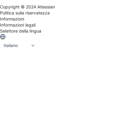
India che offrono trasformazioni su scala aziendale
Guidata dall'esperienza, alimentata dall'innovazione
Copyright ©
2024
Atlassian
e supportata da Goldman Sachs ed Everstone
Politica sulla riservatezza
Capital, Cprime gode di fiducia a livello globale per
Informazioni
rendere la trasformazione Atlassian più chiara,
Informazioni legali
veloce e umana.
Selettore della lingua