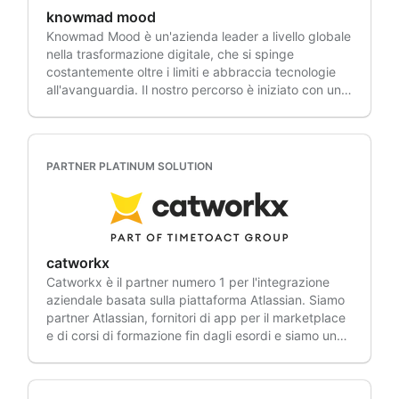
knowmad mood
Knowmad Mood è un'azienda leader a livello globale
nella trasformazione digitale, che si spinge
costantemente oltre i limiti e abbraccia tecnologie
all'avanguardia. Il nostro percorso è iniziato con una
missione chiara: generare un cambiamento reale
attraverso l'innovazione e lo sviluppo sostenibile,
creando valore per i nostri clienti e coltivando il
talento del nostro straordinario team. Le nostre
PARTNER PLATINUM SOLUTION
fondamenta si basano sull'evoluzione, integrando
costantemente soluzioni nuove, dirompenti e
innovative per affrontare le sfide future del mercato
odierno. Siamo quasi 2.500 menti creative, digitali e
innovative, unite da un obiettivo comune e dalla
catworkx
passione per la creazione di connessioni
Catworkx è il partner numero 1 per l'integrazione
significative in tutto il mondo. Un team responsabile
aziendale basata sulla piattaforma Atlassian. Siamo
e flessibile, con una grande capacità di adattamento
partner Atlassian, fornitori di app per il marketplace
alle esigenze dei nostri clienti, che apporta valore,
e di corsi di formazione fin dagli esordi e siamo uno
visione, creatività, competenza, professionalità e
dei principali fornitori di servizi in tutta la regione
passione per la tecnologia in ogni progetto. I nostri
EMEA dal 2002. Grazie alla nostra sede negli Stati
principi guida – Collaborazione, Innovazione,
Uniti, siamo in grado di fornire soluzioni complesse in
Impegno, Divertimento e Fiducia – ci guidano verso