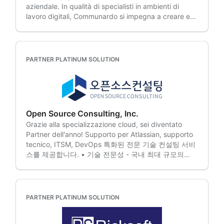
Atlassian. Noi di knowmad mood andiamo oltre la
aziendale. In qualità di specialisti in ambienti di
inclusi valutazione, pianificazione, migrazione dei
semplice fornitura di servizi: arricchiamo il tuo
lavoro digitali, Communardo si impegna a creare e
dati e ottimizzazione post-passaggio. Le soluzioni
percorso con Atlassian.
mantenere soluzioni innovative per la collaborazione
cloud offrono maggiore sicurezza, scalabilità e
digitale e la comunicazione efficace a livello
flessibilità, e noi possiamo guidarvi verso questa
aziendale. Grazie a un portfolio completo di servizi,
transizione riducendo al minimo le interruzioni per la
Communardo offre soluzioni aziendali scalabili per i
vostra attività. Trasformazione di Jira Service
PARTNER PLATINUM SOLUTION
prodotti Atlassian. Al servizio di oltre 2.500 clienti in
Management, inclusi progettazione ITSM/ESM, flussi
85 paesi, tra cui importanti aziende di diversi settori,
di lavoro per richieste e incidenti, basi per
aiutiamo le organizzazioni a integrare persone,
Assets/CMDB, reporting e automazione. Le nostre
piattaforme e dati in modi nuovi ed efficaci.
soluzioni JSM semplificano i processi IT e aziendali,
Communardo GmbH fa parte del gruppo
consentendo una risoluzione più rapida dei problemi
Open Source Consulting, Inc.
Communardo, un insieme di aziende con 500
e una migliore collaborazione. Ottimizzazione di Jira
Grazie alla specializzazione cloud, sei diventato
dipendenti in nove paesi europei.
e Confluence, inclusi standardizzazione,
Partner dell'anno! Supporto per Atlassian, supporto
governance, autorizzazioni, modelli, automazione e
tecnico, ITSM, DevOps 특화된 전문 기술 컨설팅 서비
miglioramenti delle prestazioni. Migliora la
스를 제공합니다. • 기술 전문성 - 국내 최대 규모의
collaborazione, riduci le inefficienze e aumenta la
Atlassian 전문 엔지니어들이 풍부한 프로젝트 경험을
produttività per consentire ai team di lavorare in
바탕으로 고객의 시스템을 밀착 지원합니다. • 다양한
modo più intelligente e veloce. Strategia e
레퍼런스 - 삼성전자, 삼성카드, LG전자, 카카오, 쿠팡,
innovazione AI, inclusi valutazione dell'impatto,
토스 등 국내 주요 대기업 및 대표 IT 기업들이 오픈소스
PARTNER PLATINUM SOLUTION
preparazione dei dati, automazione intelligente,
컨설팅을 선택했습니다. • 프로젝트 관리, 워크플로우
implementazione degli agenti e integrazione.
개선 등 조직에 최적화된 협업 환경을 제공합니다.
Dall'esplorazione all'esecuzione, ti aiuteremo ad