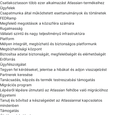
Csatlakoztasson több ezer alkalmazást Atlassian-termékeihez
Ügyfelek
Csapatmunka által működtetett esettanulmányok és történetek
FEDRamp
Megfelelő megoldások a közszféra számára
Rugalmasság
Vállalati szintű és nagy teljesítményű infrastruktúra
Platform
Mélyen integrált, megbízható és biztonságos platformunk
Megbízhatósági központ
Biztosítsa adatai biztonságát, megfelelőségét és elérhetőségét
Erőforrás
Ügyfélszolgálat
Tegyen fel kérdéseket, jelentse a hibákat és adjon visszajelzést
Partnerek keresése
Tanácsadás, képzés és termék testreszabási támogatás
Migrációs program
Lépésről lépésre útmutató az Atlassian felhőbe való migrációhoz
Egyetemi
Tanulj és bővítsd a készségeidet az Atlassiannal kapcsolatos
mindenben
Támogatás