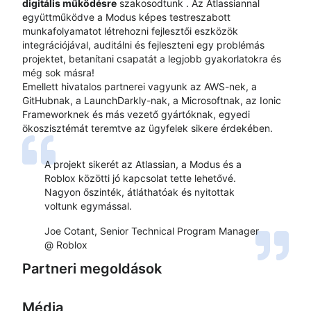
digitális működésre
szakosodtunk
. Az Atlassiannal
együttműködve a Modus képes testreszabott
munkafolyamatot létrehozni fejlesztői eszközök
integrációjával, auditálni és fejleszteni egy problémás
projektet, betanítani csapatát a legjobb gyakorlatokra és
még sok másra!
Emellett hivatalos partnerei vagyunk az AWS-nek, a
GitHubnak, a LaunchDarkly-nak, a Microsoftnak, az Ionic
Frameworknek és más vezető gyártóknak, egyedi
ökoszisztémát teremtve az ügyfelek sikere érdekében.
A projekt sikerét az Atlassian, a Modus és a
Roblox közötti jó kapcsolat tette lehetővé.
Nagyon őszinték, átláthatóak és nyitottak
voltunk egymással.
Joe Cotant, Senior Technical Program Manager
@ Roblox
Partneri megoldások
Média