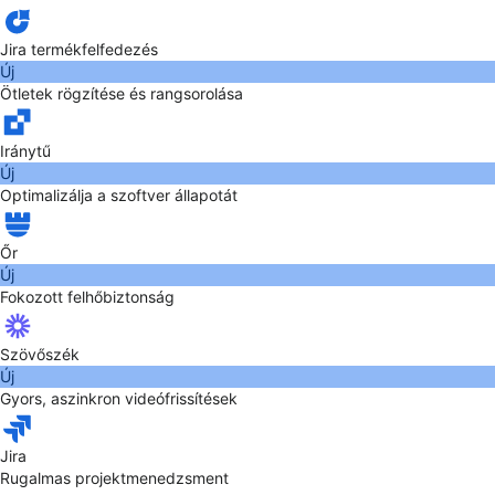
Jira termékfelfedezés
Új
Ötletek rögzítése és rangsorolása
Iránytű
Új
Optimalizálja a szoftver állapotát
Őr
Új
Fokozott felhőbiztonság
Szövőszék
Új
Gyors, aszinkron videófrissítések
Jira
Rugalmas projektmenedzsment