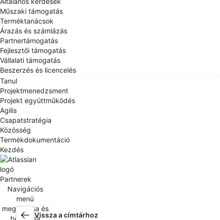
Általános kérdések
Műszaki támogatás
Terméktanácsok
Árazás és számlázás
Partnertámogatás
Fejlesztői támogatás
Vállalati támogatás
Beszerzés és licencelés
Tanul
Projektmenedzsment
Projekt együttműködés
Agilis
Csapatstratégia
Közösség
Termékdokumentáció
Kezdés
Partnerek
Navigációs
menü
megnyitása és
Vissza a címtárhoz
bezárása