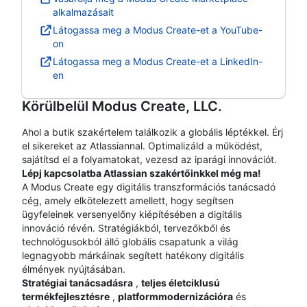
alkalmazásait
Látogassa meg a Modus Create-et a YouTube-
on
Látogassa meg a Modus Create-et a LinkedIn-
en
Körülbelül
Modus Create, LLC.
Ahol a butik szakértelem találkozik a globális léptékkel. Érj
el sikereket az Atlassiannal. Optimalizáld a működést,
sajátítsd el a folyamatokat, vezesd az iparági innovációt.
Lépj kapcsolatba Atlassian szakértőinkkel még ma!
A Modus Create egy digitális transzformációs tanácsadó
cég, amely elkötelezett amellett, hogy segítsen
ügyfeleinek versenyelőny kiépítésében a digitális
innováció révén. Stratégiákból, tervezőkből és
technológusokból álló globális csapatunk a világ
legnagyobb márkáinak segített hatékony digitális
élmények nyújtásában.
Stratégiai tanácsadásra
,
teljes életciklusú
termékfejlesztésre
,
platformmodernizációra
és