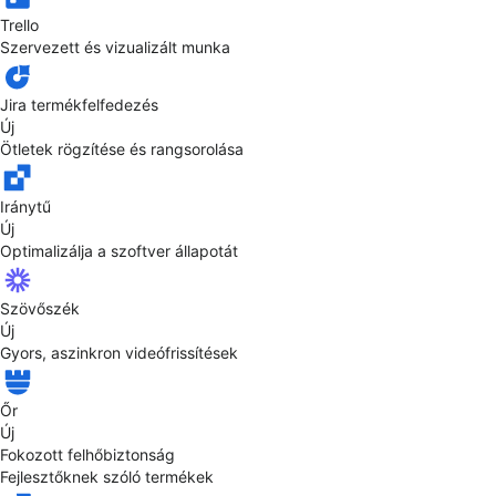
Trello
Szervezett és vizualizált munka
Jira termékfelfedezés
Új
Ötletek rögzítése és rangsorolása
Iránytű
Új
Optimalizálja a szoftver állapotát
Szövőszék
Új
Gyors, aszinkron videófrissítések
Őr
Új
Fokozott felhőbiztonság
Fejlesztőknek szóló termékek