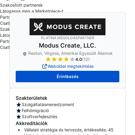
Szakosított partnerek
Látogassa meg a Marketplace-t
Partneri események
Csatlakozás a programhoz
Szakosított partnerek
Látogassa meg a Marketplace-t
PLATINA MEGOLDÁSPARTNER
Partneri események
Modus Create, LLC.
Csatlakozás a programhoz
Reston, Virginia, Amerikai Egyesült Államok
4.0
(10)
Weboldal megtekintése
Érintkezés
Szakterületek
Szolgáltatásmenedzsment
Felhőmigráció
Szoftverfejlesztés
Akkreditációk
Vállalati stratégia és tervezés, értékesítés: 45