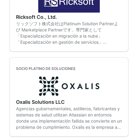
최적화된 시스템 설계, 프로젝트 관리, 워크플로우 개선
centrándonos en resultados reales, no en
등 조직에 최적화된 협업 환경을 제공합니다. 를 두 번이
exageraciones. Estrategia y planificación
나 수상한 파트너로, 차별화된 전문성과 우수성을 인정
empresarial, incluyendo la alineación de carteras,
Ricksoft Co., Ltd.
받고 있습니다. Flexible Studio는 오픈소스컨설팅의 앱
programas y equipos con resultados medibles. Le
リックソフト株式会社はPlatinum Solution Partnerよ
개발팀으로, Atlassian Marketplace를 통해 고객의
ayudaremos a priorizar objetivos, alinear equipos y
び Marketplace Partnerです。専門家として
Atlassian Cloud 경험을 극대화하고 효율성을 향상시킵
ejecutar su estrategia de forma eficaz, impulsando
「Especialización en migración a la nube」
니다. 현재까지 18개국 300개 이상의 글로벌 고객사가
un crecimiento medible. Servicios de soporte de
「Especialización en gestión de servicios」
Aplicaciones flexibles를 통해 더 빠르고, 스마트하고,
Atlassian, incluyendo administración, mejoras,
「Desarrollo de software Especialización」にも認定
전략적으로 협업하고 있습니다. ¡El primer socio de
fiabilidad, asesoramiento en IA y mejora continua.
されています。 2009 年からAtlassian製品の導入・運
Atlassian en Corea en lograr la especialización en la
Obtendrá orientación estratégica y soporte práctico
用に携わっており、日本では最も多くの資格者が在籍
nube y el único en ganar el premio Socio del año!
para garantizar que saque el máximo provecho de
しているパートナーとして多くの案件に対応していま
Open Source Consulting (OSCi) es un socio de
SOCIO PLATINO DE SOLUCIONES
su inversión en Atlassian. Licencias y adquisiciones,
す. また、当社のお客様の半分以上が従業員数1000名
soluciones Platinum de confianza de Atlassian que
incluyendo co-terminación y gestión proactiva. Le
以上の大企業であり、多くの実績と大企業のビジネス
brinda servicios de consultoría expertos en
ahorraremos tiempo y mantendremos sus licencias
に関する知見を持ち合わせています. 保有しているノウ
migración a la nube, ITSM y DevOps. • Experiencia
actualizadas para que no tenga que preocuparse
ハウ、経験と実績を活用し、お客様のニーズに合わせ
técnica: el equipo más grande de ingenieros
por la continuidad del negocio. Entornos federales,
た様々な製品・サービスを提供しています. • 製品の導
certificados de Atlassian de Corea ofrece soporte
incluyendo soluciones seguras y prácticas de
Oxalis Solutions LLC
入支援 • DC版からCloud版への移行支援 • •研修の内
práctico basado en una amplia experiencia en
entrega. Nuestro equipo de expertos altamente
Agencias gubernamentales, astilleros, fabricantes y
容をいつでもどこでも学べるe-ラーニング • 製品の機
proyectos. • Con la confianza de clientes líderes:
especializados cuenta con años de experiencia
sistemas de salud utilizan Atlassian en entornos
能をアップするアプリ開発及び提供 • Éxito del cliente
Empresas líderes, como Samsung Electronics,
trabajando en el sector público para ayudar a las
donde una implementación fallida se convierte en un
これらの製品・サービスは、大企業をはじめ多くのお
Samsung Card, LG Electronics, Kakao, Coupang y
agencias gubernamentales a modernizarse,
problema de cumplimiento. Oxalis es la empresa a la
客様の導入、運用、活用を支援しています。特に近年
Toss, se han asociado con OSCi para impulsar el
manteniéndose al mismo tiempo preparadas para
que recurren. Oxalis es un socio Platinum Solution
では、大規模なクラウド移行にも対応しており、多く
éxito de la colaboración. • Consultoría a medida: