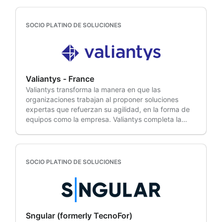
cumplir con su misión y cumpliendo con la
Partner especializado en gestión de servicios, nube,
の移行を成功させています. また、オリジナルのアプリ
Diseñamos e implementamos sistemas de
normativa.
estrategia y planificación empresarial, y desarrollo
「D-Accel」は利用ユーザーの棚卸など管理者の負荷
colaboración optimizados según los requisitos
de software. Oxalis moderniza los entornos en la
を軽減する機能を提供しています. エンタプライズの導
SOCIO PLATINO DE SOLUCIONES
únicos de cada cliente, desde la gobernanza de
nube, optimiza la prestación de servicios y conecta
入事例は、下記のケーススタディのコンテンツをクリ
proyectos hasta la mejora del flujo de trabajo. OSCi
la estrategia con la ejecución sin flexibilizar los
ックしてご覧ください.リックソフトはAtlassian製品の
fue el primer socio coreano en obtener la
requisitos de seguridad y cumplimiento que rigen la
専門家として、お客様のビジネスの成功を支援します.
Especialización en la Nube de Atlassian y sigue
actividad de estas organizaciones. Las migraciones
•現在利用しているAtlassian製品のCloud移行を検討さ
siendo el único socio coreano en ser nombrado
en entornos regulados son complejas. Los registros
れている企業 • Atlassian製品導入後の運用課題を解
Socio del Año de Atlassian en dos ocasiones, lo que
Valiantys - France
de auditoría, los controles de acceso y la residencia
決・改善したい企業 • Atlassian製品をもっと活用した
subraya nuestro liderazgo en la industria y nuestra
Valiantys transforma la manera en que las
de datos limitan el diseño de una arquitectura
い企業
excelencia comprobada. En el centro de nuestra
organizaciones trabajan al proponer soluciones
limpia, y la mayor parte de este trabajo se realiza
innovación se encuentra Flexible Studio, nuestro
expertas que refuerzan su agilidad, en la forma de
antes de que nadie toque una instancia de
equipo dedicado al desarrollo de aplicaciones que
equipos como la empresa. Valiantys completa la
producción. Oxalis lo planifica desde la primera
crea herramientas de productividad en Atlassian
participación en System of Work de Atlassian para
conversación. Los consultores de Oxalis se integran
Marketplace. Con la confianza de más de 300
ayudar a sus clientes a optimizar el desarrollo de
en su equipo y lo acompañan durante todo el
clientes empresariales en 18 países, Flexible Apps
productos, mejorar la gestión de servicios
proceso. El Departamento de Servicios de Atención
permite a los equipos trabajar de forma más rápida,
empresariales (ESM) y acelerar su transformación
Médica de California contrató a Oxalis en 2020 y,
SOCIO PLATINO DE SOLUCIONES
inteligente y estratégica con las herramientas de
hacia la nube. Las organizaciones públicas y
desde entonces, ha ampliado su entorno Atlassian
Atlassian.
fortalecedoras reguladas confían en Valiantys para
de 200 usuarios a más de 4000. Cuando los
beneficiarse de las soluciones Atlassian y cuidar sus
votantes de California aprobaron la Proposición 1, el
objetivos. Para más información, rendez-vous sur
DHCS y Oxalis implementaron una plataforma
www.valiantys.com.
estatal de políticas de salud conductual para los 58
Sngular (formerly TecnoFor)
condados en tan solo cuatro semanas. Reserva una