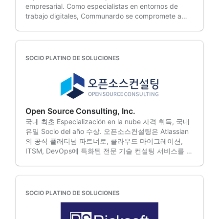
benefician del acceso a nuestro Centro de
empresarial. Como especialistas en entornos de
migración de datos y optimización posterior a la
Experiencia en Licencias, que optimiza el proceso
trabajo digitales, Communardo se compromete a
migración. Las soluciones en la nube ofrecen mayor
de licenciamiento de Atlassian. En knowmad mood,
crear y mantener soluciones innovadoras para la
seguridad, escalabilidad y flexibilidad, y podemos
vamos más allá de ofrecer servicios: enriquecemos
colaboración digital y la comunicación eficaz en
ayudarle a implementarlas con la menor interrupción
su experiencia con Atlassian.
toda la empresa. Con una cartera integral de
posible para su negocio. Transformación de Jira
servicios, Communardo ofrece soluciones
Service Management, incluyendo diseño de
SOCIO PLATINO DE SOLUCIONES
empresariales escalables para los productos de
ITSM/ESM, flujos de trabajo de solicitudes e
Atlassian. Atendemos a más de 2500 clientes en 85
incidentes, bases de activos/CMDB, informes y
países, incluyendo a importantes empresas de
automatización. Nuestras soluciones JSM optimizan
diversos sectores, y ayudamos a las organizaciones
los procesos de TI y de negocio, permitiendo una
a integrar a sus empleados, plataformas y datos de
resolución de problemas más rápida y una mejor
Open Source Consulting, Inc.
formas innovadoras y potentes. Communardo GmbH
colaboración. Optimización de Jira y Confluence,
국내 최초 Especialización en la nube 자격 취득, 국내
forma parte de la familia Communardo, un grupo de
incluyendo estandarización, gobernanza, permisos,
유일 Socio del año 수상. 오픈소스컨설팅은 Atlassian
empresas con 500 empleados en nueve países de
plantillas, automatización y mejoras de rendimiento.
의 공식 플래티넘 파트너로, 클라우드 마이그레이션,
Europa.
Mejore la colaboración, reduzca las ineficiencias y
ITSM, DevOps에 특화된 전문 기술 컨설팅 서비스를 제
aumente la productividad para que los equipos
공합니다. • 기술 전문성 - 국내 최대 규모의 Atlassian
trabajen de forma más inteligente y rápida.
전문 엔지니어들이 풍부한 프로젝트 경험을 바탕으로
Estrategia e innovación de IA, incluyendo evaluación
고객의 시스템을 밀착 지원합니다. • 다양한 레퍼런스 -
de impacto, preparación de datos, automatización
삼성전자, 삼성카드, LG전자, 카카오, 쿠팡, 토스 등 국
SOCIO PLATINO DE SOLUCIONES
inteligente, despliegue de agentes e integración.
내 주요 대기업 및 대표 IT 기업들이 오픈소스컨설팅을
Desde la exploración hasta la ejecución, le
선택했습니다. • 맞춤형 컨설팅 - 고객의 요구와 환경에
ayudaremos a adoptar la IA con propósito,