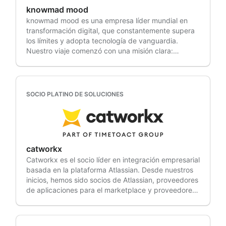
knowmad mood
knowmad mood es una empresa líder mundial en
transformación digital, que constantemente supera
los límites y adopta tecnología de vanguardia.
Nuestro viaje comenzó con una misión clara:
generar un cambio real a través de la innovación y
el desarrollo sostenible, al tiempo que agregamos
valor a nuestros clientes y cultivamos el talento de
nuestro increíble equipo. Nuestra base se construye
SOCIO PLATINO DE SOLUCIONES
sobre la evolución, integrando constantemente
soluciones nuevas, disruptivas e innovadoras para
abordar los desafíos futuros del mercado actual.
Somos casi 2500 mentes creativas, digitales e
innovadoras, unidas por un propósito común y la
catworkx
pasión por crear conexiones significativas en todo el
Catworkx es el socio líder en integración empresarial
mundo. Un equipo responsable y flexible con una
basada en la plataforma Atlassian. Desde nuestros
gran capacidad de adaptación a las necesidades
inicios, hemos sido socios de Atlassian, proveedores
de nuestros clientes, aportando valor, visión,
de aplicaciones para el marketplace y proveedores
creatividad, experiencia, profesionalismo y pasión
de formación, y desde 2002 somos uno de los
por la tecnología en cada proyecto. Nuestros
principales proveedores de servicios en toda la
principios rectores —colaboración, innovación,
región EMEA. Gracias a nuestra filial en EE. UU.,
compromiso, diversión y confianza— nos guían