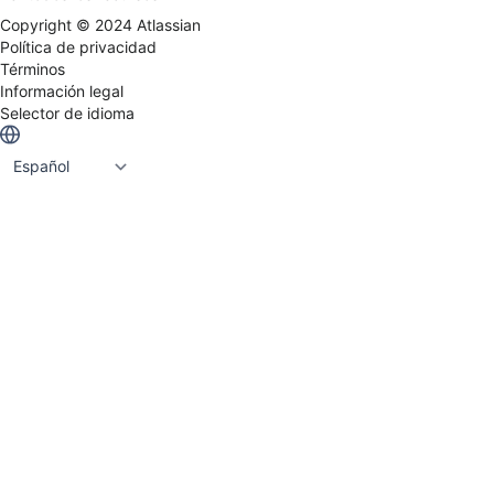
Atlassian Más de 80 000 usuarios en PayPal •
Experiencia empresarial: experiencia en
Copyright ©
2024
Atlassian
transformación de empresas Fortune 500 en
Política de privacidad
múltiples sectores • Alcance global: oficinas en EE.
Términos
UU., Reino Unido, Australia e India que ofrecen
Información legal
transformaciones a escala empresarial Guiados por
Selector de idioma
la experiencia, impulsados ​​por la innovación y
respaldados por Goldman Sachs y Everstone
Capital, Cprime goza de la confianza mundial para
hacer que la transformación de Atlassian sea más
clara, rápida y humana.