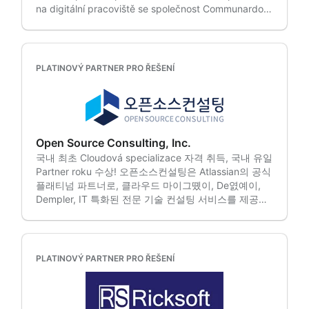
na digitální pracoviště se společnost Communardo
Cloudová řešení poskytují lepší zabezpečení,
zavázala k vytváření a udržování inovativních řešení
škálovatelnost a flexibilitu a my vás k cíli dostaneme
pro digitální spolupráci a efektivní komunikaci v
s co nejmenším narušením vašeho podnikání.
rámci celého podniku. Díky komplexnímu portfoliu
Transformace správy služeb Jira včetně návrhu
služeb poskytuje společnost Communardo
ITSM/ESM, pracovních postupů požadavků a
PLATINOVÝ PARTNER PRO ŘEŠENÍ
škálovatelná podniková řešení pro produkty
incidentů, základů Assets/CMDB, reportingu a
Atlassian. Obsluhujeme více než 2 500 klientů v 85
automatizace. Naše řešení JSM zefektivňují IT a
zemích, včetně významných hráčů v různých
obchodní procesy, což umožňuje rychlejší řešení
odvětvích, a pomáháme organizacím propojovat
problémů a lepší spolupráci. Optimalizace Jira a
jejich lidi, platformy a data novými a účinnými
Confluence včetně standardizace, správy a řízení,
Open Source Consulting, Inc.
způsoby. Společnost Communardo GmbH je
oprávnění, šablon, automatizace a vylepšení
국내 최초 Cloudová specializace 자격 취득, 국내 유일
součástí rodiny Communardo - skupiny společností
výkonu. Zlepšete spolupráci, snižte neefektivitu a
Partner roku 수상! 오픈소스컨설팅은 Atlassian의 공식
s 500 zaměstnanci v devíti zemích po celé Evropě.
zvyšte produktivitu, aby týmy pracovaly chytřeji a
플래티넘 파트너로, 클라우드 마이그똈이, De엸예이,
rychleji. Strategie a inovace v oblasti umělé
Dempler, IT 특화된 전문 기술 컨설팅 서비스를 제공합
inteligence včetně hodnocení dopadů, připravenosti
니다. • 기술 전문성 – 국내 최대 규모의 Atlassian 전문
dat, inteligentní automatizace, zavádění agentů a
엔지니어들이 풍부한 프로젝트 전문 엔지니어들이 풍부
integrace. Od průzkumu až po realizaci vám
한 프로젝트 전문 바탕으로 고객의 시스템을 밀착 지원
pomůžeme zavést umělou inteligenci s cílem a se
합니다. • 다양한 레퍼런스 – 삼성전자, 삼성카드, LG전
PLATINOVÝ PARTNER PRO ŘEŠENÍ
zaměřením na skutečné výsledky, nikoli na humbuk.
자, 카카오, 쿠팡, 토스 듴가 굗낂 및 대표 IT 기업들이
Podniková strategie a plánování včetně sladění
오픈소스컨설팅을 선택했습니다. • 맞춤형 컨설팅 – 고
portfolií, programů a týmů s měřitelnými výstupy.
객의 요구와 환경에 최적화된 시스템 설계, 프로젝트 설
Pomůžeme vám stanovit priority cílů, sladit týmy a