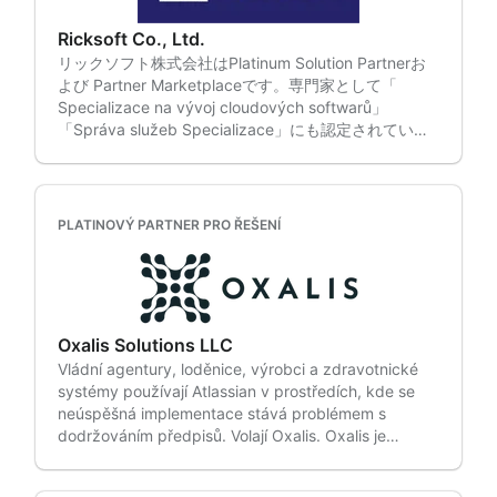
계,뀦 워크플로우 개선 등 조직에 최적화된 협업 환경을
efektivně realizovat vaši strategii a podpořit
제공합니다. 오픈소스컨설팅은 국내 최초로 Cloud
měřitelný růst. Podpůrné služby Atlassian včetně
Ricksoft Co., Ltd.
Specializace 파트너 인증을 획득했으며, 국내옠일 the
administrace, vylepšení, spolehlivosti, poradenství v
リックソフト株式会社はPlatinum Solution Partnerお
Atlasian Partner of the Year 번이나 수상한 파트너로,
oblasti umělé inteligence a neustálého zlepšování.
よび Partner Marketplaceです。専門家として「
차별화된 전문성과 우수성을 인정받고 있스니 있스니
Získáte strategické vedení a praktickou podporu,
Specializace na vývoj cloudových softwarů」
있스니 flexibilní studio 효율성을 향상시킵니다. 현재까
abyste ze své investice do Atlassian vytěžili
「Správa služeb Specializace」にも認定されていま
지 18개국 300개 이상의 글로벌 고객사가 Flexibilní
maximum. Licence a zadávání licencí včetně
す。 2009 年からAtlassian製品の導入・運用に携わっ
aplikace를 통해 더 빠르,, 스볠, 스맠 전략적으로 협업
společného uzavírání smluv a proaktivní správy.
ており、日本では最も多くの資格者が在籍しているパ
하고 있습니다. První partner Atlassian v Koreji, který
Ušetříme vám čas a udržíme vaše licence aktuální,
ートナーとして多くの案件に対倁い対倁い対倁い ま
dosáhl cloudové specializace, a jediný, kdo vyhrál
abyste se nemuseli starat o kontinuitu podnikání.
た、当社のお客様の半分以上が従業員数1000名以上の
Partnera roku! Open Source Consulting (OSCi) je
PLATINOVÝ PARTNER PRO ŘEŠENÍ
Federální prostředí včetně bezpečných řešení a
大企業であり、多くの実績と大企業のビジネスに関す
důvěryhodný Atlassian Platinum Solution Partner,
postupů dodávek. Náš tým vysoce
る知見を持ち合わせています 保有しているノウハウ、
který poskytuje odborné konzultační služby v
specializovaných odborníků má dlouholeté
経験と実績を活用し、お客様のニーズに合わせた様々
oblasti cloudové migrace, ITSM a DevOps. •
zkušenosti s prací ve veřejném sektoru, aby pomohl
な製品・サービスを提供しています。 • 製品の導入支
Technická odbornost – největší korejský tým
vládním agenturám modernizovat se a zároveň
援 • DC版からCloud版への移行支援 • 直接お客様のお
certifikovaných inženýrů Atlassian nabízí praktickou
zůstat připravené na své poslání a v souladu s
Oxalis Solutions LLC
困りごとを解決するヘルプデスク • 直接お客様のお困
podporu založenou na rozsáhlých zkušenostech s
předpisy.
Vládní agentury, loděnice, výrobci a zdravotnické
りごとを解決するヘスク• 研修の内容をいつでもどこ
projekty. • Důvěra předních zákazníků – Přední
systémy používají Atlassian v prostředích, kde se
でも学べるe-ラーニング • 製品の機能をアップするア
podniky – včetně společností Samsung Electronics,
neúspěšná implementace stává problémem s
プリ開発及び提供 • Úspěch zákazníkůこれらの製
Samsung Card, LG Electronics, Kakao, Coupang a
dodržováním předpisů. Volají Oxalis. Oxalis je
品・サービスは、大企業をはじめ多くのお客様の導
Toss – spolupracují se společností OSCi s cílem
platinový řešitelský partner se specializací na
入、運用、活用を支援しています。特に近年では、大
podpořit úspěšnou spolupráci. • Poradenství na
správu služeb, cloud, podnikovou strategii a
規模なクラウド移行にも対応しており、多くの移行を
míru – Navrhujeme a implementujeme