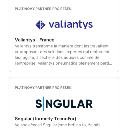
plánování a vývoj softwaru. Oxalis modernizuje
成功させています。 また、オリジナルのアプリ「D-
optimalizované systémy pro spolupráci na základě
cloudová prostředí, optimalizuje poskytování služeb
Accel」は利用ユーザーの棚卸など管理者の負荷を軽減
PLATINOVÝ PARTNER PRO ŘEŠENÍ
jedinečných požadavků každého zákazníka, od
a propojuje strategii s realizací, aniž by zmírňoval
する機能を提供しています。 エンタプライズの導入事
řízení projektů až po vylepšení pracovních postupů.
požadavky na zabezpečení a dodržování předpisů,
例は、下記のケーススタディのコンテンツをクリック
OSCi byla prvním korejským partnerem, který získal
pod kterými tyto organizace fungují. Migrace v
してご覧ください。リックソフトはAtlassian製品の専
specializaci Atlassian Cloud, a zůstává jediným
regulovaných prostředích jsou náročné. Auditní
門家として、して、お客様のビジネスの成品の成功め
korejským partnerem, který byl dvakrát jmenován
záznamy, řízení přístupu a umístění dat omezují, jak
攔 以下のようなお客様はぜひお問合せください。 • 製
Atlassian Partnerem roku, což podtrhuje naši
Valiantys - France
vypadá čistá architektura, a většina této práce se
品導慥を検討してい現在利用しているAtlassian製品の
vedoucí pozici v oboru a prokázanou excelenci.
Valiantys transforme la manière dont les travaillent
odehrává ještě předtím, než se kdokoli dotkne
Cloud移行を検討されている企業 • Atlassian製品導入
Srdcem naší inovace je Flexible Studio, naše
or proposant des solutions expertes qui renforcent
produkční instance. Oxalis to plánuje od prvního
後の運用課題を解決・改善したい企業 • Atlassian製品
specializované nástroje pro vývoj aplikací a
leur agilité, à l'échelle des équipes comme de
rozhovoru. Konzultanti Oxalis se integrují s vaším
をもっと楴䄼し
budování produktivity na Atlassian Marketplace.
l'entreprise. Valiantys pneumatika pleinement parti
týmem a zůstávají v provozu až do konce provozu.
Flexibilní aplikace, kterým důvěřuje více než 300
du System of Work d'Atlassian pour asistence
Kalifornské ministerstvo zdravotnictví přijalo Oxalis v
podnikových zákazníků v 18 zemích, umožňují
klientům optimalizuje vývojový produkt, zlepšuje
roce 2020 a od té doby rozšířilo jeho prostředí
týmům pracovat rychleji, chytřeji a strategičtěji s
služby pro podniky (ESM) a urychluje transformaci
Atlassian z 200 uživatelů na více než 4 000. Když
nástroji Atlassian.
oproti cloudu. Organisations public and fortement
kalifornští voliči schválili Návrh 1, DHCS a Oxalis
PLATINOVÝ PARTNER PRO ŘEŠENÍ
réglementées font confiance à Valiantys pour
během čtyř týdnů vytvořily celostátní platformu pro
benéficier pleinement des solutions Atlassian a
politiku behaviorálního zdraví pro všech 58 okresů.
atteindre leurs Objectifs. Pour en savoir plus,
Rezervujte si úvodní hovor, abyste prozkoumali
rendez-vous sur www.valiantys.com.
rozsah svého prostředí.
Sngular (formerly TecnoFor)
Ve společnosti Sngular jsme hrdí na to, že nás