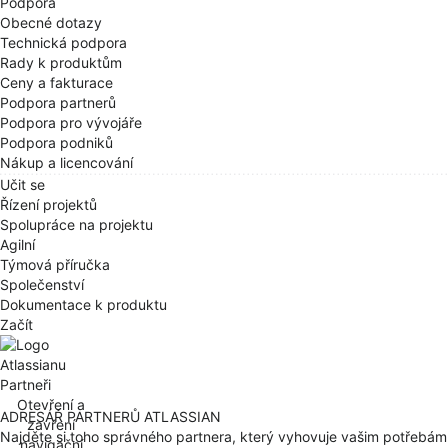
Podpora
Obecné dotazy
Technická podpora
Rady k produktům
Ceny a fakturace
Podpora partnerů
Podpora pro vývojáře
Podpora podniků
Nákup a licencování
Učit se
Řízení projektů
Spolupráce na projektu
Agilní
Týmová příručka
Společenství
Dokumentace k produktu
Začít
Partneři
Otevření a
ADRESÁŘ PARTNERŮ ATLASSIAN
zavření
Najděte si toho správného partnera, který vyhovuje vašim potřebám
navigační