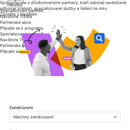
Spolupracujte s důvěryhodnými partnery, kteří nabízejí osvědčené
nabídky
odborné znalosti, specializované služby a řešení na míru.
Specializovaní partneři
Začněte s hledáním
Navštivte Tržiště
Partnerské akce
Připojte se k programu
Specializovaní partneři
Navštivte Tržiště
Partnerské akce
Připojte se k programu
Adresář partnerů
Země/území
Všechny země/území