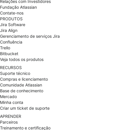
Relações com Investidores
para empresa financeira
parceira especialista da
Fundação Atlassian
Atlassian?
Contate-nos
PRODUTOS
Jira Software
Jira Align
Gerenciamento de serviços Jira
Confluência
Trello
Bitbucket
Veja todos os produtos
RECURSOS
Suporte técnico
Compras e licenciamento
Comunidade Atlassian
Base de conhecimento
Mercado
Minha conta
Criar um ticket de suporte
APRENDER
Parceiros
Treinamento e certificação